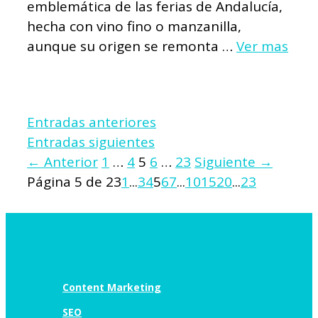
emblemática de las ferias de Andalucía,
hecha con vino fino o manzanilla,
aunque su origen se remonta …
Ver mas
Entradas anteriores
Entradas siguientes
Página
Página
Página
Página
Página
←
Anterior
1
…
4
5
6
…
23
Siguiente
→
Página 5 de 23
1
...
3
4
5
6
7
...
10
15
20
...
23
Content Marketing
SEO