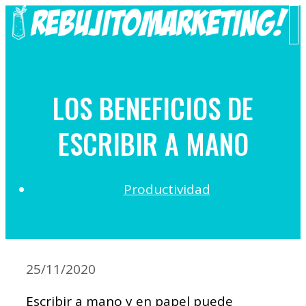
Saltar
al
M
contenido
LOS BENEFICIOS DE
ESCRIBIR A MANO
Productividad
25/11/2020
Escribir a mano y en papel puede