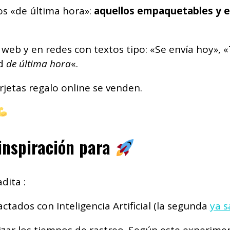
os «de última hora»:
aquellos empaquetables y e
web y en redes con textos tipo: «Se envía hoy», 
ad
de última hora
«.
rjetas regalo online se venden.
inspiración para
dita :
tados con Inteligencia Artificial (la segunda
ya s
zar los tiempos de rastreo. Según este experimen