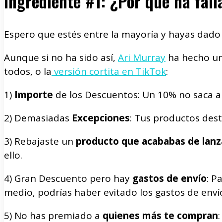
Ingrediente #1: ¿Por qué ha fal
Espero que estés entre la mayoría y hayas dado
Aunque si no ha sido así,
Ari Murray
ha hecho una
todos, o la
versión cortita en TikTok
:
1)
Importe
de los Descuentos: Un 10% no saca a
2) Demasiadas
Excepciones
: Tus productos des
3) Rebajaste un
producto que acababas de lanz
ello.
4) Gran Descuento pero hay
gastos de envío
: P
medio, podrías haber evitado los gastos de enví
5) No has premiado a
quienes más te compran