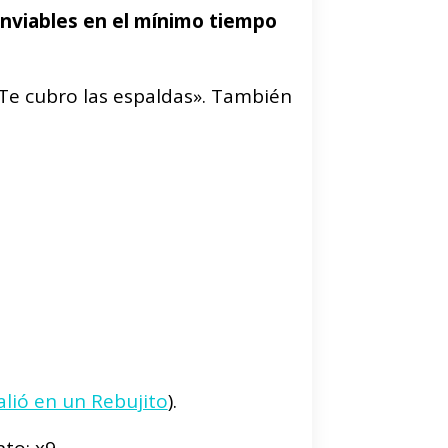
nviables en el mínimo tiempo
«Te cubro las espaldas». También
alió en un Rebujito
).
to; x9.