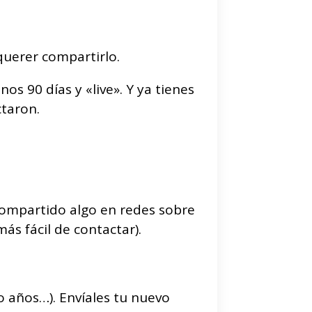
querer compartirlo.
os 90 días y «live». Y ya tienes
ctaron.
ompartido algo en redes sobre
s fácil de contactar).
o años…). Envíales tu nuevo